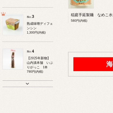
3
No.
580円(内税)
熟成味噌ディフェ
ンシン
1,300円(内税)
4
No.
【2025年新物】
海
山内漬本舗 いぶ
りがっこ 1本
790円(内税)