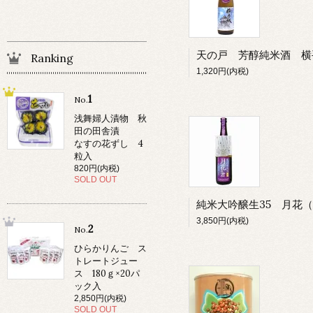
Ranking
1,320円(内税)
1
No.
浅舞婦人漬物 秋
田の田舎漬
なすの花ずし 4
粒入
820円(内税)
SOLD OUT
3,850円(内税)
2
No.
ひらかりんご ス
トレートジュー
ス 180ｇ×20パ
ック入
2,850円(内税)
SOLD OUT