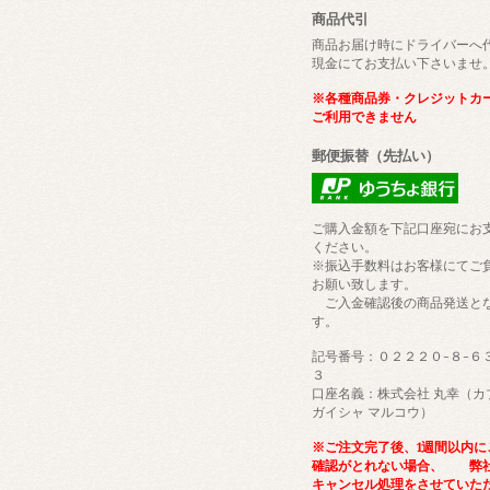
商品代引
商品お届け時にドライバーへ
現金にてお支払い下さいませ
※各種商品券・クレジットカ
ご利用できません
郵便振替（先払い）
ご購入金額を下記口座宛にお
ください。
※振込手数料はお客様にてご
お願い致します。
ご入金確認後の商品発送と
す。
記号番号：０２２２０-８-６
３
口座名義：株式会社 丸幸（カ
ガイシャ マルコウ）
※ご注文完了後、1週間以内に
確認がとれない場合、 弊
キャンセル処理をさせていた