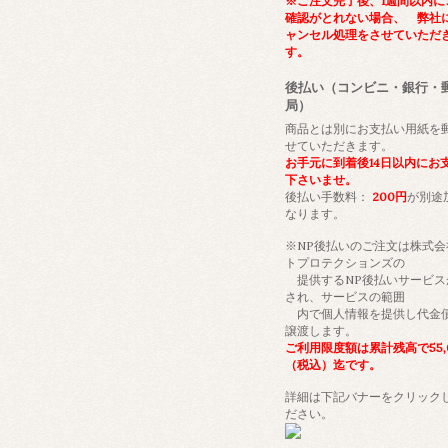
※ご注文完了後、1週間以内に
確認がとれない場合、 弊社
ャンセル処理をさせていただ
す。
後払い（コンビニ・銀行・
局）
商品とは別にお支払い用紙を
せていただきます。
お手元に到着後14日以内にお
下さいませ。
後払い手数料：
200円
が別途
なります。
※NP後払いのご注文は株式会
トプロテクションズの
提供するNP後払いサービス
され、サービスの範囲
内で個人情報を提供し代金
譲渡します。
ご利用限度額は累計残高で55,
（税込）迄です。
詳細は下記バナーをクリック
ださい。